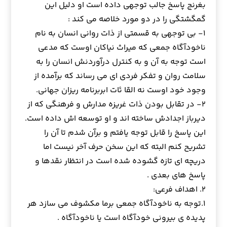
بغرنج پاسخ جالب توجهي داده است او دليل اين
گمگشتگي را در دو مورد خلاصه می کند :
۱- بي توجهي به قسمتي از ذات رواني انسان به نام
ناخودآگاه جمعي كه ميراث نياكان اوست كه مدعي
است توجه به آن و به كنترل درآوردنش انسان را به
سلامت روان و تفكر فردي اي مي رساند كه برآمده از
وجود خود اوست نه القا ئات ابربرنامه ريزان جهاني.
۲- در تقابل بودن ذات غريزه مدارش و فرهنگي كه از
ديرباز اجدادش ساخته اند و او توسعه اش داده است.
اين پاسخ را قابل توجه يافتم و برآن شدم تا آن را
تشريح كنم البته كه اين سخن حرف آخر نيست اما
دريچه اي تازه گشوده شده است در انتظار نقدها و
پاسخ هاي بعدي .
۲. اهداف فرعی:
۱.توجه به ناخودآگاه جمعی برما مکشوف می سازد هر
پدیده ی بیرونی خودآگاه است یا ناخودآگاه .