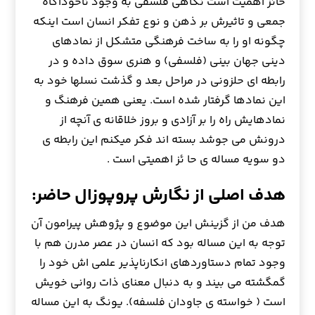
حائز اهميت است نگاهي فلسفي به وجود ناخودآگاه
جمعي و تاثيرش بر ذهن و نوع تفكر انسان است اينكه
چگونه او را به ساخت فرهنگي متشكل از نمادهاي
ديني جهان بيني (فلسفي) و هنري سوق داده و در
رابطه اي حلزوني در مراحل بعد و گذشت نسلها خود به
اين نمادها گرفتار شده است. يعني همين فرهنگ و
نمادهايش راه را بر آزادي و بروز خلاقانه ي آنچه از
درونش مي جوشد بسته اند فكر ميكنم اين رابطه ي
دو سويه مساله ي حا ئز اهميتي است .
هدف اصلی از نگارش پروپوزال حاضر:
هدف من از گزينش اين موضوع و پژوهش پيرامون آن
توجه به اين مساله بود كه انسان در عصر مدرن هم با
وجود تمام دستاوردهاي انكارناپذير علمي اش خود را
گمگشته مي بيند و به دنبال معناي ذات روانی خويش
است ( خواسته ي جاودان فلسفه). يونگ به اين مساله