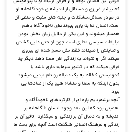
طرفي اين فقدان توجه و از طرفي ارتباط او با پيرامونش
كه بيشتر غريزي و مستقل از انديشه ي خودآگاهانه او
در مودر مسائل،مشكلات و جنبه هاي مثبت و منفي آن
است. انسان ها به ياري پيوندهاي ناخودآگاه باهم
همساز ميشوند و اين يكي از دلايل زيان بخش بودن
تبليغات سياسي تجاري است چون او حتي دليل كشش
و تمايلش را نميداند فقط مثل مسخ شده اي پيروي
ميكند اگر او نتواند به زندگي اش معنا دهد ديگر چه
فرقي ميكند كه در كشور سرمايه داري باشد يا
كمونيستي ؟ فقط به يك دنباله رو تام تبديل ميشود
بدون اينكه به معنا و منشاء هيچ يك از نمادها پي
ببرد.
آنچه برشمرديم پاره اي از كاركردهاي ناخودآگاه و
اهميتي بود كه اين بعد وجود انسان ناآگاهانه بر
انديشه و به دنبال آن بر زندگي او ميگذارد ، تاثير آن بر
زندگي و فرهنگ انساني شگفت است آنچه براي بحث ما