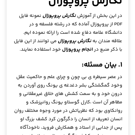
نگارش پروپوزال
در این بخش از آموزش
نگارش پروپوزال
نمونه فایل
PDF از پروپوزال آماده که در رشته فلسفه و در
دانشگاه علامه دفاع شده است را ارائه نموده ایم.
علاقه مندان به
نگارش پروپوزال
می توانند از این فایل
با ذکر منبع در
انجام پروپوزال
خود استفاده نمایند.
۱. بیان مسئله:
در عصر سيطره ي بي چون و چراي علم و حاكميت عقل
وخود گمگشتگي بشر دغدغه ي يونگ روي آوردن به
درون خود و به سمت كشش هاي خلاق غيرعقلاني و
مظاهر آن است ،کارل گوستاو يونگ روانپزشك و
روانكاوي بود كه نظرياتش در مورد وجوه مختلف روان
انسان تعريف از انسان را دگرگون كرد كشف بزرگ او
پس از جدايي از استاد و همكارش فرويد، ناخودآگاه