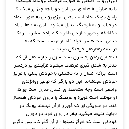
انرژي رواني اضافي به صورت فرهنگ برونداد ميشود؟
يا به عبارتي فاصله ي بين اين دو را چه چيز پر ميكند؟
پاسخ يونگ نماد است يعني انرژي رواني به صورت نماد
در ميايد و به فرهنگ تبديل ميشود ، اين نمادها از راه
مكاشفه و شهود از دل ناخودآگاه زاده ميشود يونگ
مدعي است همين تولد آرام آرام نماد است كه به
توسعه رفتارهاي فرهنگي ميانجامد.
البته اين رفتن به سوي نماد سازي و جلوه هاي آن كه
منجر به شكل گيري فرهنگ ميشود فرآيندي پر دردسر
است چراكه انسان را به دشمني با خودش يعني با غرايز
خودش ميكشاند. اين دو پارگي كه نوعي روانژندي
واقعي است وجه مشخصه ي انسان مدرن است چراكه
او موظف است غريزه و فرهنگ را درون خودش همساز
كند. دو سويگي اي كه گريزي از آن نيست. يونگ در
نهايت نتيجه ميگيرد بشر در روان خود در دوران
كودكي است كه هرگز نميتوان از آن گذر كرد پس ناگزير