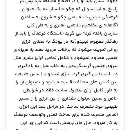
وجود انسان بايد او را در اجتماع مطالعه كرد پس در
پاسخ به اين سوال كه چگونه انسان به يك حيوان
فرهنگي تبديل شده يعني چگونه شروع به ساختن
آگاهانه ي مفاهيم مذهبي، هنري و به طور كلي
سازمان يافته كرد؟ مي گويد خاستگاه فرهنگ را بايد از
رهگذر مفهوم ليبيدو(كه در يونگ به معناي انرژي
رواني تعريف ميشود كه برخلاف فرويد فقط به غريزه ي
جنسي محدود نميشود و شامل تمامي غرايز بشري مثل
نيروي جنسي،گرسنگي،ميل به تقليد،ميل به يادگيري
و…. است) پي گيري كرد. انرژي ليبيدو بر اساس طبيعت
بين كنش هاي مختلف تقسيم ميشود و نميتوان آن را
به طور كامل از آن منصرف ساخت فقط در شرايطي
خاص و معين ميتوان مقداري از اين انرژي را از مسير
طبيعي خود منصرف ساخت. در مراحل بعد اين انرژي
اضافي منحرف شده براي ساخت تمدن وتوسعه فرهنگ
به كار ميرود. حال جاي پرسش است كه اين چرا اين