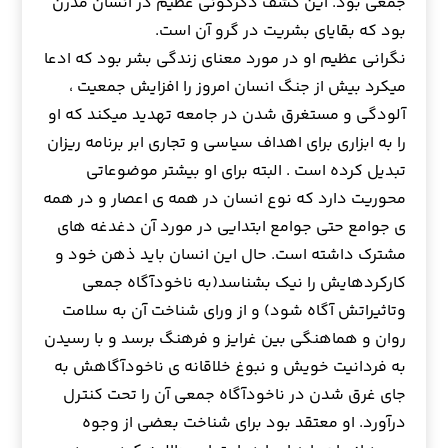
جمعي بود. اين كشف دگرگوني عظيم در انسان مدرن
بود كه بقاياي بشريت در گرو آن است.
نگراني عظيم او در مورد معناي زندگي بشر بود كه ادعا
ميكرد بيش از جنگ انسان امروز را افزايش جمعيت ،
آلودگي و مستغرق شدن در جامعه تهديد ميكند كه او
را به ابزاري براي اهداف سياسي و تجاري ابر برنامه ريزان
تبديل كرده است . البته براي او بيشتر موضوعاتي
محوريت دارد كه نوع انسان در همه ي اعصار و در همه
ي جوامع حتي جوامع ابتدايي در مورد آن دغدغه هاي
مشترك داشته است. حال اين انسان بايد ذهن خود و
كاركردهايش را نيك بشناسد(به ناخودآگاه جمعي
وتاثيراتش آگاه شود) و از وراي شناخت آن به سلامت
روان و هماهنگي بين غرايز و فرهنگ برسد و با رسيدن
به فردانيت خويش و نبوغ خلاقانه ي ناخودآگاهش به
جاي غرق شدن در ناخودآگاه جمعي آن را تحت كنترل
درآورد. او معتقد بود براي شناخت بعضي از وجوه