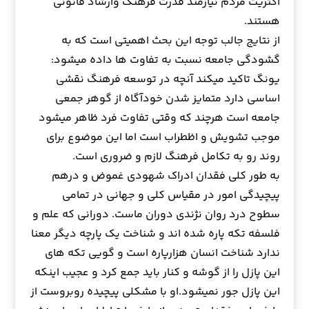
اكثريت مردم نيازمند قدرت فرهنگ وارشاد قانوني
هستند.
از نتايج جالب توجه اين بحث اهميتي است كه به
گشودگي جامعه نسبت به تفاوت ها داده ميشود:
يونگ تاكيد ميكند آنچه در توسعه فرهنگ نقشي
اساسي دارد متمايز شدن خودآگاه از گوهر جمعي
جامعه است هرچند كه وقتي تفاوت فرد ظاهر ميشود
موجب تشويش و اظطراب است اما اين موضوع براي
روند رو به تكامل فرهنگ لازم و ضروري است.
به طور كلي فقدان ادراك شهودي غموض و درهم
پيچيدگي امور در مقياس كلي و جهاني در تمامي
سطوح درد روان نژندي دوران ماست. دوراني كه علم و
فلسفه تكه پاره شده اند و شناخت يك پارچه ديگر معنا
ندارد شناخت انسان هزارپاره است و گويي تكه هاي
اين پازل را از گوشه و كنار بايد جمع كرد و عجيب اينكه
اين پازل جور نميشود.او با مشكلي پيچيده روبروست از