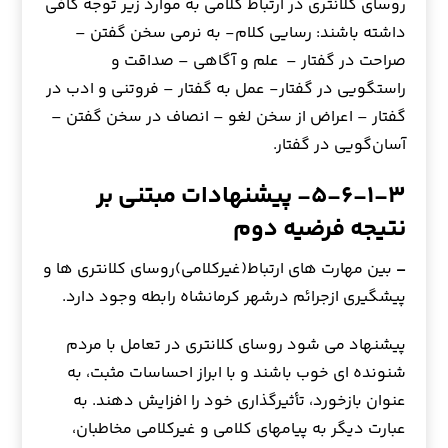
روسای کلانتری در ارتباط کلامی به موارد زیر توجه کافی
داشته باشند: رسايي كلام- به نرمي سخن گفتن –
صراحت در گفتار – علم و آگاهي – صداقت و
راستگويي در گفتار- عمل به گفتار – فروتني و ادب در
گفتار – اعراض از سخن لغو – انصاف در سخن گفتن –
آسان‌گويي در گفتار.
۵-۶-۱-۳- پیشنهادات مبتنی بر
نتیجه فرضیه دوم
–
بین مهارت های ارتباط(غیرکلامی)روسای کلانتری ها و
پیشگیری ازجرائم درشهر کرمانشاه رابطه وجود دارد.
پیشنهاد می شود روسای کلانتری در تعامل با مردم
شنونده ای خوب باشند و با ابراز احساسات مثبت، به
عنوان بازخورد، تأثيرگذارى خود را افزايش دهند. به
عبارت ديگر به پيام‏هاى كلامى و غيركلامى مخاطبان،