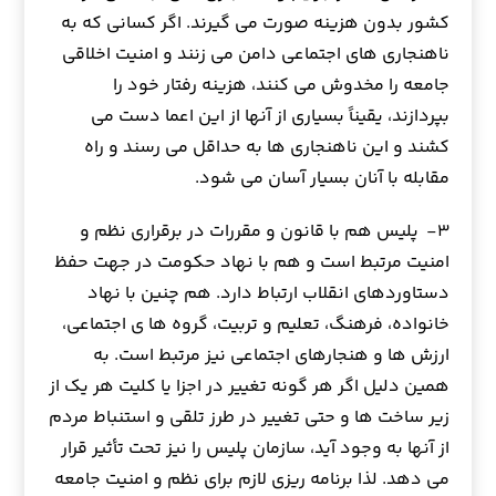
كشور بدون هزينه صورت مي گيرند. اگر كساني كه به
ناهنجاري هاي اجتماعي دامن مي زنند و امنيت اخلاقي
جامعه را مخدوش مي كنند، هزينه رفتار خود را
بپردازند، یقیناً بسیاری از آنها از این اعما دست می
کشند و اين ناهنجاري ها به حداقل مي رسند و راه
مقابله با آنان بسيار آسان مي شود.
۳- پليس هم با قانون و مقررات در برقراري نظم و
امنيت مرتبط است و هم با نهاد حكومت در جهت حفظ
دستاوردهاي انقلاب ارتباط دارد. هم چنين با نهاد
خانواده، فرهنگ، تعليم و تربيت، گروه ها ي اجتماعي،
ارزش ها و هنجارهاي اجتماعي نيز مرتبط است. به
همين دليل اگر هر گونه تغيير در اجزا يا كليت هر يك از
زير ساخت ها و حتي تغيير در طرز تلقي و استنباط مردم
از آنها به وجود آيد، سازمان پليس را نيز تحت تأثير قرار
مي دهد. لذا برنامه ريزي لازم براي نظم و امنيت جامعه