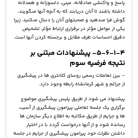
پاسخ و واكنشى صادقانه، عينى، دلسوزانه و همدلانه
داشته باشند تا آنان دريابند که به آنچه آنها مى‏گويند،
گوش فرا مى‏دهيد و صحبت‏هاى آنان را دنبال مى‏كنيد. زیرا
يكى از عوامل مؤثر در برقرارى ارتباط مؤثر، تشخيص
دقيق احساسات طرف مقابل و برجسته كردن آنها است.
۵-۶-۱-۴- پیشنهادات مبتنی بر
نتیجه فرضیه سوم
– بین تعاملات رسمی روسای کلانتری ها در پیشگیری
از جرائم و شهر کرمانشاه رابطه وجود دارد.
پیشنهاد می شود از طریق پلیس پیشگیری موضوع
برگزاری یک جلسه تعاملی پیرامون پیشگیری از آسیب
ها و جرایم از طریق مکاتبه به اطلاع دیگر سازمان ها
رسانده شود و از آنها درخواست گردد با در اختیار
داشتن نظرات خود پیرامون پیشگیری از جرایم در جلسه