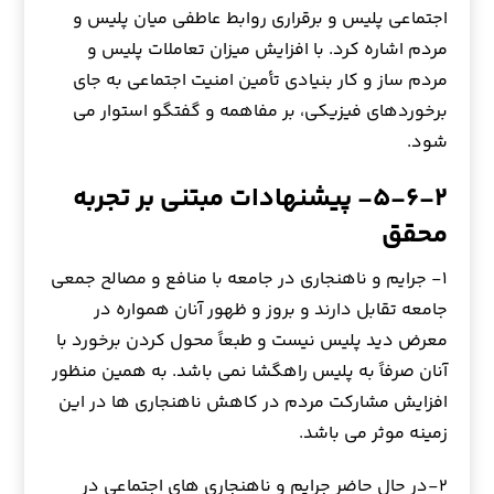
اجتماعي پليس و برقراري روابط عاطفي ميان پليس و
مردم اشاره كرد. با افزايش ميزان تعاملات پليس و
مردم ساز و كار بنيادي تأمين امنيت اجتماعي به جاي
برخوردهاي فيزيكي، بر مفاهمه و گفتگو استوار مي
شود.
۵-۶-۲- پیشنهادات مبتنی بر تجربه
محقق
۱- جرایم و ناهنجاری در جامعه با منافع و مصالح جمعي
جامعه تقابل دارند و بروز و ظهور آنان همواره در
معرض ديد پليس نيست و طبعاً محول كردن برخورد با
آنان صرفاً به پليس راهگشا نمي باشد. به همين منظور
افزايش مشاركت مردم در كاهش ناهنجاري ها در اين
زمينه موثر مي باشد.
۲-در حال حاضر جرایم و ناهنجاري هاي اجتماعي در