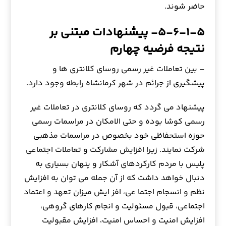
حاضر شوند.
۵-۶-۱-۵- پیشنهادات مبتنی بر
نتیجه فرضیه چهارم
– بین تعاملات غیر رسمی روسای کلانتری ها و
پیشگیری از جرائم در شهر کرمانشاه رابطه وجود دارد.
پیشنهاد می گردد که روسای کلانتری در تعاملات غیر
رسمی کوشا بوده و حتی الامکان در مراسمات رسمی
حوزه استحفاظی خود بخصوص در مراسمات مذهبی
شرکت نمایند. زیرا افزايش مشاركت و تعاملات اجتماعي
پليس با مردم كاركردهاي آشكار و پنهان بسياري به
دنبال خواهد داشت كه از آن جمله مي توان به افزايش
نظم و انسجام اجتما عي، افز ايش ميزان تعهد و اعتماد
اجتماعي، قبول مسئوليت و انجام كارهاي گروهي،
افزايش امنيت و احساس امنيت، افزايش مقبوليت