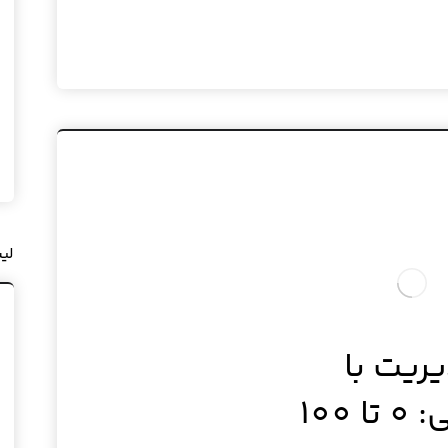
لی
ریت با
100