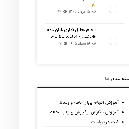
15 مرداد 1405
27
انجام تحلیل آماری پایان نامه
❖ تضمین کیفیت – قیمت
14 مرداد 1405
مناسب
27
ته بندی ها
آموزش انجام پایان نامه و رساله
آموزش نگارش، پذیرش و چاپ مقاله
ثبت درخواست