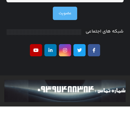
عضویت
شبکه های اجتماعی
کلیه حقوق متعلق به researchinventor می باشد