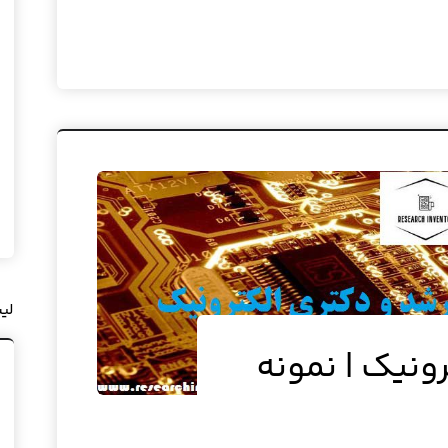
لی
رونیک | نمونه