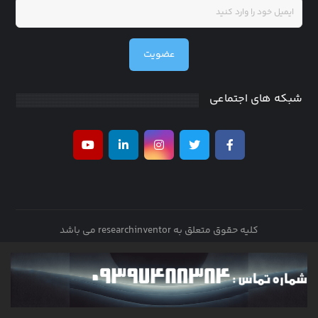
عضویت
شبکه های اجتماعی
کلیه حقوق متعلق به researchinventor می باشد