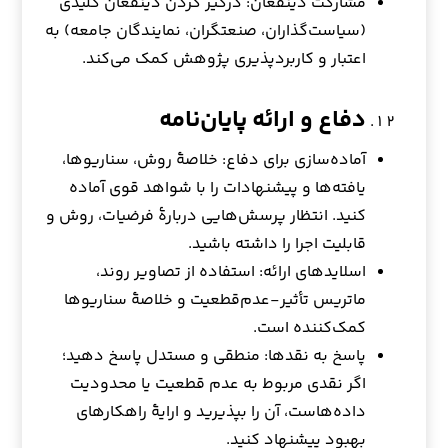
مشارکت ذینفعان: درگیر کردن ذینفعان کلیدی
(سیاست‌گذاران، صنعتگران، نمایندگان جامعه) به
اعتبار و کاربردپذیری پژوهش کمک می‌کند.
دفاع و ارائه پایان‌نامه
آماده‌سازی برای دفاع: خلاصهٔ روش، سناریوها،
یافته‌ها و پیشنهادات را با شواهد قوی آماده
کنید. انتظار پرسش‌هایی دربارهٔ فرضیات، روش و
قابلیت اجرا را داشته باشید.
اسلایدهای ارائه: استفاده از تصاویر روند،
ماتریس تأثیر-عدم‌قطعیت و خلاصهٔ سناریوها
کمک‌کننده است.
پاسخ به نقدها: منطقی و مستدل پاسخ دهید؛
اگر نقدی مربوط به عدم قطعیت یا محدودیت
داده‌هاست، آن را بپذیرید و ارایهٔ راهکارهای
بهبود پیشنهاد کنید.