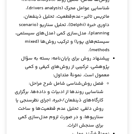
شناسایی عوامل محرک (drivers analysis)،
ماتریس تاثیر-عدم‌قطعیت، تحلیل ذینفعان،
داوری خبره (Delphi)، تحلیل سناریو (scenario
planning)، مدل‌سازی کمی (مدل‌های سیستمی،
سیستم‌های پویا) و ترکیب روش‌ها (mixed
methods).
پیشنهاد روش برای پایان‌نامه: بسته به سؤال
پژوهشی، ترکیبی از روش‌های کیفی و کمی
معمول است. نمونهٔ متداول:
فصل روش‌شناسی شامل شرح مراحل:
شناسایی روندها از ادبیات و داده‌ها، برگزاری
کارگاه‌های ذینفعان/خبره، اجرای نظرسنجی یا
روش دلفی، تحلیل عدم قطعیت‌ها و ساخت
سناریوها، و در صورت لزوم مدل‌سازی کمی
برای سنجش اثرات.
نمونهٔ فرآیند عملی: