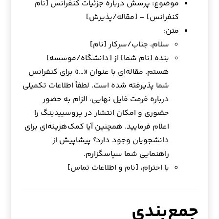
موضوع: پرسش درباره جزئیات کنفرانس [نام
کنفرانس] – [مقاله/پذیرش]
متن:
سلام، جناب/سرکار [نام]
بنده [نام شما] از [دانشگاه/موسسه]
هستم. مقاله‌ای با عنوان «…» برای کنفرانس
شما پذیرفته شده است. لطفاً اطلاعات تکمیلی
درباره فرمت فایل نهایی، الزام به حضور
حضوری و امکان انتشار در پروسییدینگ را
اعلام فرمایید. همچنین آیا کمک‌هزینه‌ای برای
دانشجویان وجود دارد؟ پیشاپیش از
راهنمایی شما سپاسگزارم.
با احترام، [نام و اطلاعات تماس]
جمع‌بندی