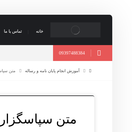
خانه
تماس با ما
09397488384
آموزش انجام پایان نامه و رساله
متن سپاسگ
متن سپاسگزاری 