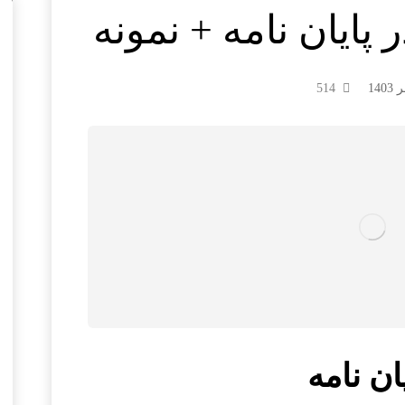
 پایان نامه + نمونه
514
ن نامه