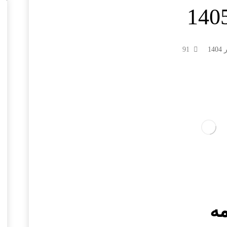
140
91
مه