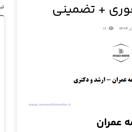
فوری + تضمینی
ثب
۱۶
ه عمران