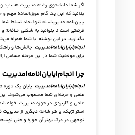
اگر شما دانشجوی رشته مدیریت هستید و 
بدانید که این یک گام فوق‌العاده مهم و 
پایان‌نامه مدیریت، نه تنها نماد تسلط شم
فرصتی است تا بتوانید به شکلی خلاقانه و ع
بگذارید. در این نوشته، با شما همراه می‌ش
انجام|پایان|نامه|مدیریت
، چالش‌ها و راهک
برای موفقیت شما در این مرحله حساس ارا
چرا انجام|پایان|نامه|مدیریت
انجام|پایان|نامه|مدیریت
، پایان یک دوره
علمی و حرفه‌ای شما محسوب می‌شود. این 
علمی و کاربردی در حوزه مدیریت. خواه شما د
استراتژیک، یا هر شاخه دیگری از مدیریت فعا
توجهی در درک بهتر آن حوزه و حتی توسع