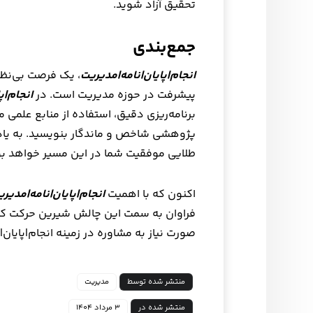
تحقیق آزاد شوید.
جمع‌بندی
انجام|پایان|نامه|مدیریت
، یک فرصت بی‌نظی
پیشرفت در حوزه مدیریت است. در
انجام|پ
برنامه‌ریزی دقیق، استفاده از منابع علمی م
پژوهشی شاخص و ماندگار بنویسید. به یاد 
طلایی موفقیت شما در این مسیر خواهد بو
اکنون که با اهمیت
انجام|پایان|نامه|مدیر
فراوان به سمت این چالش شیرین حرکت کنید
صورت نیاز به مشاوره در زمینه انجام|پایان|
منتشر شده توسط
مدیریت
منتشر شده در
۳ مرداد ۱۴۰۴