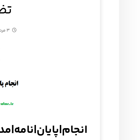
تض
۳ مرداد ۱۴۰۴
انجام|پایان|نامه|م