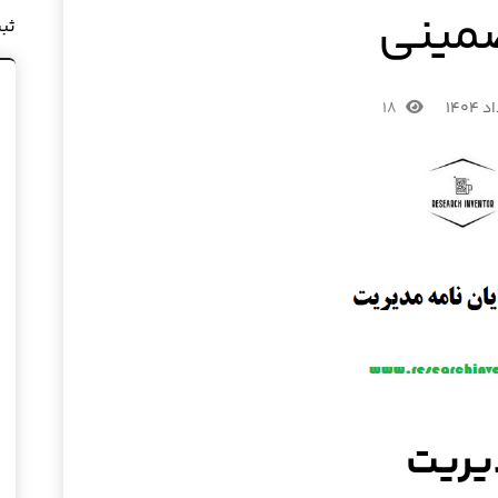
مینی
ثب
۱۸
دیریت