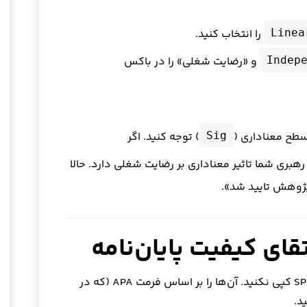
را انتخاب کنید.
Linea
و «رضایت شغلی» را در باکس
Indep
طح معناداری (
) توجه کنید. اگر
Sig
بری شما تاثیر معناداری بر رضایت شغلی دارد. حالا
 پژوهش تایید شد».
قای کیفیت پایان‌نامه
جداول را عیناً از SPSS کپی نکنید. آن‌ها را بر اساس فرمت APA (که در
د.