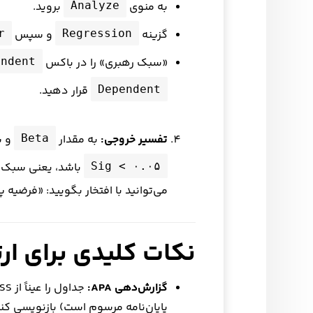
به منوی
بروید.
Analyze
گزینه
و سپس
r
Regression
«سبک رهبری» را در باکس
endent
قرار دهید.
Dependent
تفسیر خروجی:
به مقدار
و س
Beta
باشد، یعنی سبک ره
Sig < ۰.۰۵
می‌توانید با افتخار بگویید: «فرضیه
نکات کلیدی برای ارت
گزارش‌دهی APA:
پایان‌نامه مرسوم است) بازنویسی کنی