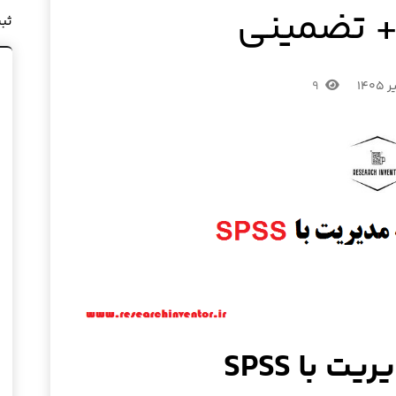
+ تضمینی
ثب
۹
ت با SPSS