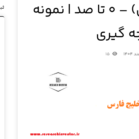
روابط بین الملل) – ۰ تا صد | نمونه
ثب
ه گیری
۱۵