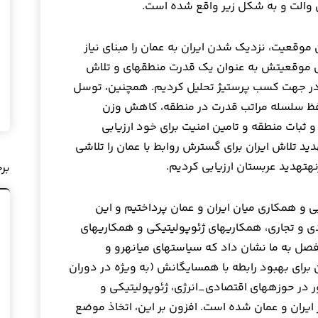
وقعیت، نزدیک شدن ایران به عمان را مبنای نیاز
این کشور به کسب شناسایی درون گروهی موقعیتش به عنوان یک قدرت منطقه‎ای و تلاش
ی در جهت کسب پرستیژ تحلیل کردیم. همچنین، توسل
ت حفظ سلسله مراتب قدرت در منطقه، کاهش وزن
یت امنیت و ثبات منطقه و تامین امنیت برای خود ارزیابی
م. در ادامه و بر مبنای نظریه موازنه‎تهدید تلاش ایران برای گسترش روابط با عمان را تلاشی
یم.
بر
رسی حوزه‎های همگرایی و همکاری میان ایران و عمان پرداختیم و این
حوزه‎ها را به سه دسته همکاری‎های اقتصادی و تجاری، همکاری‎های ژئوپولیتیکی و همکاری‎های
سیاسی تقسیم‎بندی کردیم. یافته‎های این فصل به ما نشان داد که سیاست‎های میانه‎رو و
برای بهبود رابطه با همسایگانش (به ویژه در دوران
دولت جدید) در کنار اشتراک منافع دو کشور در حوزه‎های اقتصادی_انرژی، ژئوپولیتیکی و
یران و عمان شده است. افزون بر این، اتخاذ موضع