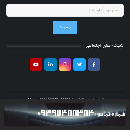
عضویت
شبکه های اجتماعی
کلیه حقوق متعلق به researchinventor می باشد