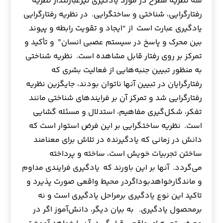
سه نظریه مطرح در مورد یادگیری نیزعبارتنداز نظریه
رفتارگرایی، شناختی و ساختگرایی. در نظریه رفتارگرایی
یادگیری عبارت است از “ایجاد و تقویت رابطه و پیوند
بین محرک و پاسخ در سیستم عصبی انسان” و تأکید و
تمرکز بر روی رفتار قابل مشاهده است. نظریه شناختی
به منظور تبیین جنبه‌هایی از فعالیت بشری که
رفتارگرایان در تبیین آنها ناتوان بودند، جایگزین نظریه
رفتارگرایی شد و تمرکز آن بر فرایندهای شناختی مانند
تفکر، شکل‌گیری مفاهیم، استدلال و مسئله گشایی
است. نظریه ساختگرایی بر این فرض استوار است که
دانش در زمانی که یادگیرنده در تلاش برای معنامند
ساختن تجربیات خویش است، ساخته و پرداخته
می‌گردد. آنها بر این باورند که یادگیری فرایندی مداوم
و ماندگارخواهدبوداگردر محیط واقعی صورت پذیرد و
تاکید این نوع یادگیری برمراحل یادگیری است و نه
بر‌محصول یادگیری. به بیان دیگر، دانش‌آموز اگر در