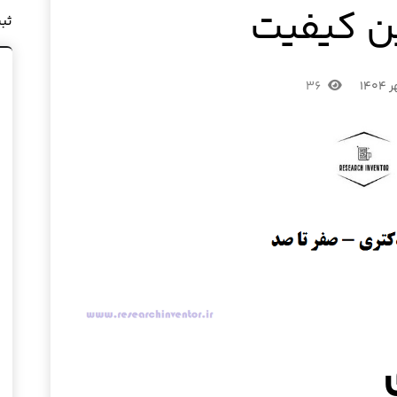
 کیفیت
ثب
۳۶