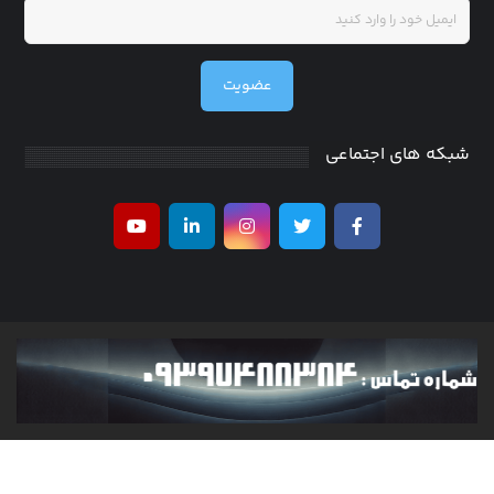
عضویت
شبکه های اجتماعی
کلیه حقوق متعلق به researchinventor می باشد