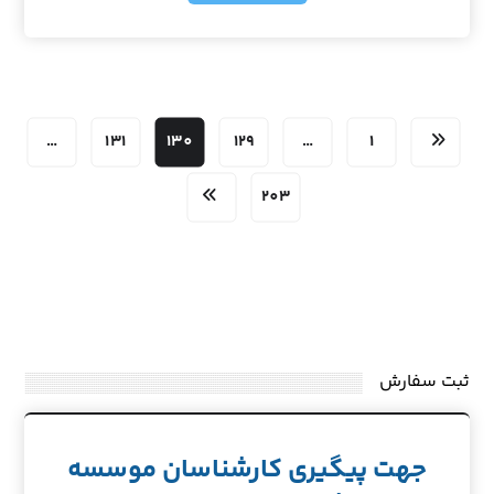
…
131
130
129
…
1
203
ثبت سفارش
جهت پیگیری کارشناسان موسسه